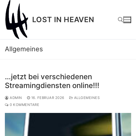
Zum
Inhalt
LOST IN HEAVEN
springen
Suchen nach:
Allgemeines
…jetzt bei verschiedenen
Streamingdiensten online!!!
ADMIN
16. FEBRUAR 2026
ALLGEMEINES
0 KOMMENTARE